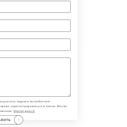
анцузского кодекса потребителя
право зарегистрироваться в списке Bloctel
bloctel.gouv.fr
звонков:
АВИТЬ