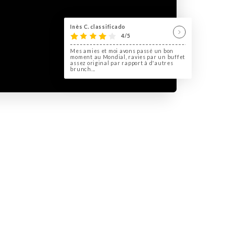
Inès C. classificado
4/5
Mes amies et moi avons passé un bon
moment au Mondial, ravies par un buffet
assez original par rapport à d'autres
brunch...
u du 10ème arrondissement de
al pour organiser un afterwork,
t de départ !