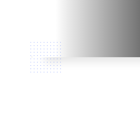
Quem
somos?