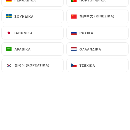
ΓΕΡΜΑΝΙΚΆ
ΓΕΡΜΑΝΙΚΆ
ΠΟΡΤΟΓΑΛΙΚΆ
ΠΟΡΤΟΓΑΛΙΚΆ
CHAMPAGNES
10cl
75cl
简体中文 (ΚΙΝΈΖΙΚΑ)
简体中文 (ΚΙΝΈΖΙΚΑ)
ΣΟΥΗΔΙΚΆ
ΣΟΥΗΔΙΚΆ
Nicolas Feuillatte
ΙΑΠΩΝΙΚΆ
ΙΑΠΩΝΙΚΆ
ΡΩΣΙΚΆ
ΡΩΣΙΚΆ
12.00€
80.00€
ΑΡΑΒΙΚΆ
ΑΡΑΒΙΚΆ
ΟΛΛΑΝΔΙΚΆ
ΟΛΛΑΝΔΙΚΆ
한국어 (ΚΟΡΕΆΤΙΚΑ)
한국어 (ΚΟΡΕΆΤΙΚΑ)
ΤΣΈΧΙΚΑ
ΤΣΈΧΙΚΑ
LES COCKTAILS DU MONDIAL
Cocktail Minimum 4cl d'Alcool
Spritz
Prosecco, Fiero, Eau gazeuse