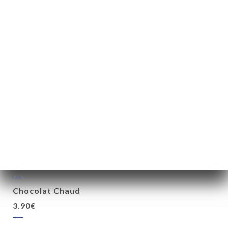
CAFETERIE
Café, Déca
2.40€
Café Noisette
2.50€
Double café, Déca
4.50€
Chocolat Chaud
3.90€